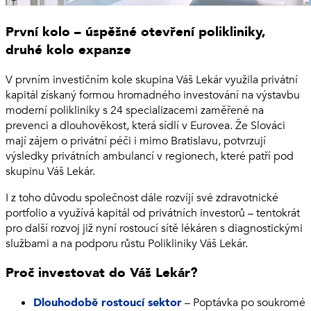
První kolo – úspěšné otevření polikliniky,
druhé kolo expanze
V prvním investičním kole skupina Váš Lekár využila privátní
kapitál získaný formou hromadného investování na výstavbu
moderní polikliniky s 24 specializacemi zaměřené na
prevenci a dlouhověkost, která sídlí v Eurovea. Že Slováci
mají zájem o privátní péči i mimo Bratislavu, potvrzují
výsledky privátních ambulancí v regionech, které patří pod
skupinu Váš Lekár.
I z toho důvodu společnost dále rozvíjí své zdravotnické
portfolio a využívá kapitál od privátních investorů – tentokrát
pro další rozvoj již nyní rostoucí sítě lékáren s diagnostickými
službami a na podporu růstu Polikliniky Váš Lekár.
Proč investovat do Váš Lekár?
Dlouhodobě rostoucí sektor
– Poptávka po soukromé