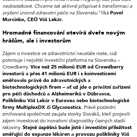
nedostatkové. Chceme tak aktivně přispívat k transformaci a
zvýšení úrovně zdravotní péče na Slovensku“
říká
Pavol
Marcinko, CEO Váš Lekár.
Hromadné financování otevírá dveře novým
hráčům, ale i investorům
Zájem o investice ve zdravotnictví neustále roste, což
potvrzuje i největší investiční platforma na Slovensku –
Crowdberry.
Více než 25 milionů EUR od Crowdberry
investorů a přes 41 milionů EUR i s koinvesticemi
směřovalo právě do zdravotnických a
biotechnologických firem – ať už jde o privátní zařízení
pro péči důchodců a Alzheimeriků v Dúbravce,
Polikliniku Váš Lekár v Eurovea nebo biotechnologické
firmy MultiplexDX či Glycanostics.
Právě poslední
zmiňovaná společnost zaujala stovky Slováků, kteří projevili
zájem investovat do inovativní diagnostiky časných stadií
rakoviny.
Stejně úspěšná bude jistě i investiční příležitost
směřující do expanze lékáren a provozu polikliniky Váš