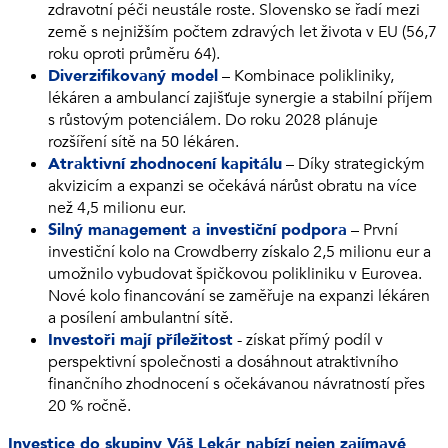
zdravotní péči neustále roste. Slovensko se řadí mezi
země s nejnižším počtem zdravých let života v EU (56,7
roku oproti průměru 64).
Diverzifikovaný model
– Kombinace polikliniky,
lékáren a ambulancí zajišťuje synergie a stabilní příjem
s růstovým potenciálem. Do roku 2028 plánuje
rozšíření sítě na 50 lékáren.
Atraktivní zhodnocení kapitálu
– Díky strategickým
akvizicím a expanzi se očekává nárůst obratu na více
než 4,5 milionu eur.
Silný management a investiční podpora
– První
investiční kolo na Crowdberry získalo 2,5 milionu eur a
umožnilo vybudovat špičkovou polikliniku v Eurovea.
Nové kolo financování se zaměřuje na expanzi lékáren
a posílení ambulantní sítě.
Investoři mají příležitost
- získat přímý podíl v
perspektivní společnosti a dosáhnout atraktivního
finančního zhodnocení s očekávanou návratností přes
20 % ročně.
Investice do skupiny Váš Lekár nabízí nejen zajímavé