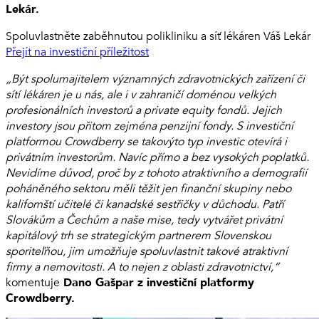
Lekár.
Spoluvlastněte zaběhnutou polikliniku a síť lékáren Váš Lekár
Přejít na investiční příležitost
„Být spolumajitelem významných zdravotnických zařízení či
sítí lékáren je u nás, ale i v zahraničí doménou velkých
profesionálních investorů a private equity fondů. Jejich
investory jsou přitom zejména penzijní fondy. S investiční
platformou Crowdberry se takovýto typ investic otevírá i
privátním investorům. Navíc přímo a bez vysokých poplatků.
Nevidíme důvod, proč by z tohoto atraktivního a demografií
poháněného sektoru měli těžit jen finanční skupiny nebo
kalifornští učitelé či kanadské sestřičky v důchodu. Patří
Slovákům a Čechům a naše mise, tedy vytvářet privátní
kapitálový trh se strategickým partnerem Slovenskou
sporiteľňou, jim umožňuje spoluvlastnit takové atraktivní
firmy a nemovitosti. A to nejen z oblasti zdravotnictví,“
komentuje
Dano Gašpar z investiční platformy
Crowdberry.