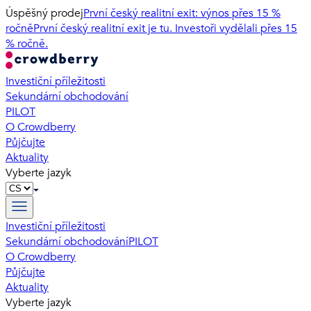
Úspěšný prodej
První český realitní exit: výnos přes 15 %
ročně
První český realitní exit je tu. Investoři vydělali přes 15
% ročně.
Investiční příležitosti
Sekundární obchodování
PILOT
O Crowdberry
Půjčujte
Aktuality
Vyberte jazyk
Investiční příležitosti
Sekundární obchodování
PILOT
O Crowdberry
Půjčujte
Aktuality
Vyberte jazyk