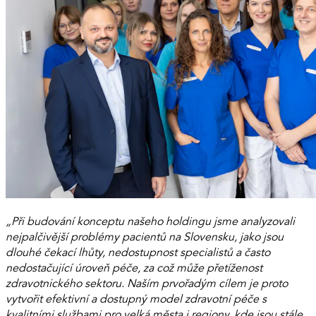
„Při budování konceptu našeho holdingu jsme analyzovali
nejpalčivější problémy pacientů na Slovensku, jako jsou
dlouhé čekací lhůty, nedostupnost specialistů a často
nedostačující úroveň péče, za což může přetíženost
zdravotnického sektoru. Naším prvořadým cílem je proto
vytvořit efektivní a dostupný model zdravotní péče s
kvalitními službami pro velká města i regiony, kde jsou stále