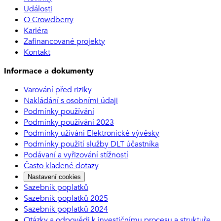
Události
O Crowdberry
Kariéra
Zafinancované projekty
Kontakt
Informace a dokumenty
Varování před riziky
Nakládání s osobními údaji
Podmínky používání
Podmínky používání 2023
Podmínky užívání Elektronické vývěsky
Podmínky použití služby DLT účastníka
Podávaní a vyřizování stížností
Často kladené dotazy
Nastavení cookies
Sazebník poplatků
Sazebník poplatků 2025
Sazebník poplatků 2024
Otázky a odpovědi k investičnímu procesu a struktuře