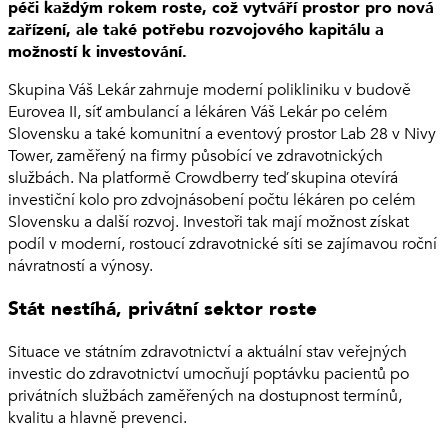
péči každým rokem roste, což vytváří prostor pro nová
zařízení, ale také potřebu rozvojového kapitálu a
možností k investování.
Skupina Váš Lekár zahrnuje moderní polikliniku v budově
Eurovea II, síť ambulancí a lékáren Váš Lekár po celém
Slovensku a také komunitní a eventový prostor Lab 28 v Nivy
Tower, zaměřený na firmy působící ve zdravotnických
službách. Na platformě Crowdberry teď skupina otevírá
investiční kolo pro zdvojnásobení počtu lékáren po celém
Slovensku a další rozvoj. Investoři tak mají možnost získat
podíl v moderní, rostoucí zdravotnické síti se zajímavou roční
návratností a výnosy.
Stát nestíhá, privátní sektor roste
Situace ve státním zdravotnictví a aktuální stav veřejných
investic do zdravotnictví umocňují poptávku pacientů po
privátních službách zaměřených na dostupnost termínů,
kvalitu a hlavně prevenci.