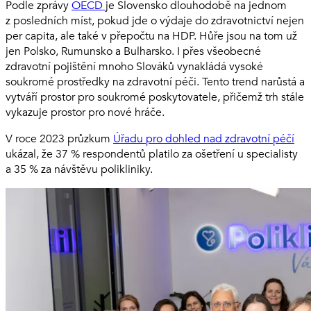
Podle zprávy
OECD
je Slovensko dlouhodobě na jednom
z posledních míst, pokud jde o výdaje do zdravotnictví nejen
per capita, ale také v přepočtu na HDP. Hůře jsou na tom už
jen Polsko, Rumunsko a Bulharsko. I přes všeobecné
zdravotní pojištění mnoho Slováků vynakládá vysoké
soukromé prostředky na zdravotní péči. Tento trend narůstá a
vytváří prostor pro soukromé poskytovatele, přičemž trh stále
vykazuje prostor pro nové hráče.
V roce 2023 průzkum
Úřadu pro dohled nad zdravotní péčí
ukázal, že 37 % respondentů platilo za ošetření u specialisty
a 35 % za návštěvu polikliniky.