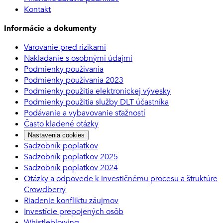
Kontakt
Informácie a dokumenty
Varovanie pred rizikami
Nakladanie s osobnými údajmi
Podmienky používania
Podmienky používania 2023
Podmienky použitia elektronickej vývesky
Podmienky použitia služby DLT účastníka
Podávanie a vybavovanie sťažností
Často kladené otázky
Nastavenia cookies
Sadzobník poplatkov
Sadzobník poplatkov 2025
Sadzobník poplatkov 2024
Otázky a odpovede k investičnému procesu a štruktúre
Crowdberry
Riadenie konfliktu záujmov
Investície prepojených osôb
Whistleblowing