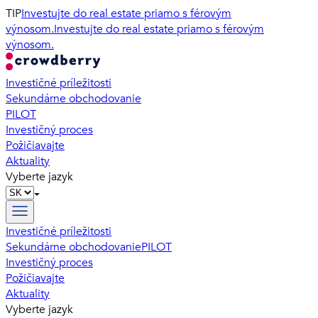
TIP
Investujte do real estate priamo s férovým
výnosom.
Investujte do real estate priamo s férovým
výnosom.
Investičné príležitosti
Sekundárne obchodovanie
PILOT
Investičný proces
Požičiavajte
Aktuality
Vyberte jazyk
Investičné príležitosti
Sekundárne obchodovanie
PILOT
Investičný proces
Požičiavajte
Aktuality
Vyberte jazyk