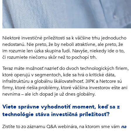
Niektoré investičné príležitosti sa k väčšine trhu jednoducho
nedostanú. Nie preto, že by neboli atraktívne, ale preto, že
im rozumie len úzka skupina ľudí. Navyše, niekedy ide o to,
či rozumiete niečomu skôr než to pochopí trh.
Teraz máte možnosť nazrieť do dvoch technologických firiem,
ktoré operujú v segmentoch, kde sa hrá o kritické dáta,
infraštruktúru a globálnu škálovateľnosť. 3IPK a Netcore sú
firmy, ktoré riešia problémy, ktoré väčšina investorov ešte ani
nevníma – ale ich dopad je už dnes globálny.
Viete správne vyhodnotiť moment, keď sa z
technológie stáva investičná príležitosť?
Zistíte to zo záznamu Q&A webinára, na ktorom sme vám
na