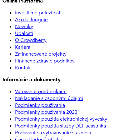
Online Platforma
Investičné príležitosti
Ako to funguje
Novinky
Udalosti
O Crowdberry
Kariéra
Zafinancované projekty
Finančné zdravie podnikov
Kontakt
Informácie a dokumenty
Varovanie pred rizikami
Nakladanie s osobnými údajmi
Podmienky používania
Podmienky používania 2023
Podmienky použitia elektronickej vývesky
Podmienky použitia služby DLT účastníka
Podávanie a vybavovanie sťažností
Často kladené otázky