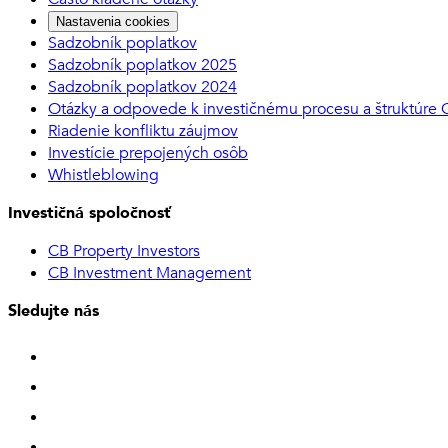
Nastavenia cookies
Sadzobník poplatkov
Sadzobník poplatkov 2025
Sadzobník poplatkov 2024
Otázky a odpovede k investičnému procesu a štruktúre
Riadenie konfliktu záujmov
Investície prepojených osôb
Whistleblowing
Investičná spoločnosť
CB Property Investors
CB Investment Management
Sledujte nás