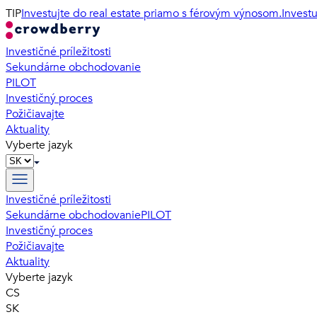
TIP
Investujte do real estate priamo s férovým výnosom.
Invest
Investičné príležitosti
Sekundárne obchodovanie
PILOT
Investičný proces
Požičiavajte
Aktuality
Vyberte jazyk
Investičné príležitosti
Sekundárne obchodovanie
PILOT
Investičný proces
Požičiavajte
Aktuality
Vyberte jazyk
CS
SK