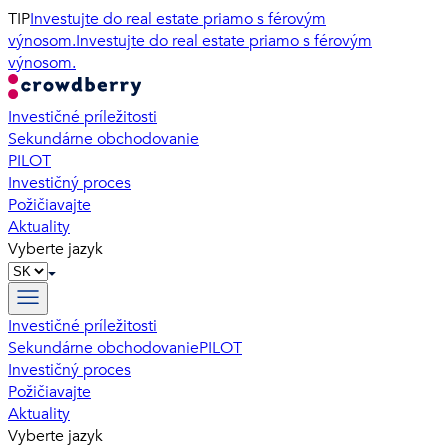
TIP
Investujte do real estate priamo s férovým
výnosom.
Investujte do real estate priamo s férovým
výnosom.
Investičné príležitosti
Sekundárne obchodovanie
PILOT
Investičný proces
Požičiavajte
Aktuality
Vyberte jazyk
Investičné príležitosti
Sekundárne obchodovanie
PILOT
Investičný proces
Požičiavajte
Aktuality
Vyberte jazyk