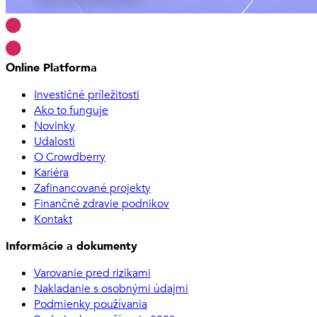
Online Platforma
Investičné príležitosti
Ako to funguje
Novinky
Udalosti
O Crowdberry
Kariéra
Zafinancované projekty
Finančné zdravie podnikov
Kontakt
Informácie a dokumenty
Varovanie pred rizikami
Nakladanie s osobnými údajmi
Podmienky používania