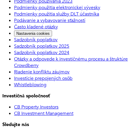
Podmienky používania 2023
Podmienky použitia elektronickej vývesky
Podmienky použitia služby DLT účastníka
Podávanie a vybavovanie sťažností
Často kladené otázky
Nastavenia cookies
Sadzobník poplatkov
Sadzobník poplatkov 2025
Sadzobník poplatkov 2024
Otázky a odpovede k investičnému procesu a štruktúre
Crowdberry
Riadenie konfliktu záujmov
Investície prepojených osôb
Whistleblowing
Investičná spoločnosť
CB Property Investors
CB Investment Management
Sledujte nás