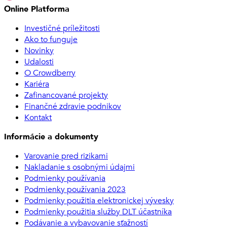
Online Platforma
Investičné príležitosti
Ako to funguje
Novinky
Udalosti
O Crowdberry
Kariéra
Zafinancované projekty
Finančné zdravie podnikov
Kontakt
Informácie a dokumenty
Varovanie pred rizikami
Nakladanie s osobnými údajmi
Podmienky používania
Podmienky používania 2023
Podmienky použitia elektronickej vývesky
Podmienky použitia služby DLT účastníka
Podávanie a vybavovanie sťažností