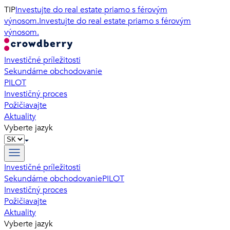
TIP
Investujte do real estate priamo s férovým
výnosom.
Investujte do real estate priamo s férovým
výnosom.
Investičné príležitosti
Sekundárne obchodovanie
PILOT
Investičný proces
Požičiavajte
Aktuality
Vyberte jazyk
Investičné príležitosti
Sekundárne obchodovanie
PILOT
Investičný proces
Požičiavajte
Aktuality
Vyberte jazyk