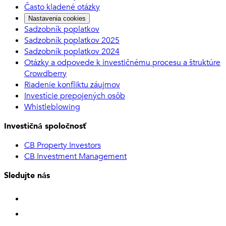
Často kladené otázky
Nastavenia cookies
Sadzobník poplatkov
Sadzobník poplatkov 2025
Sadzobník poplatkov 2024
Otázky a odpovede k investičnému procesu a štruktúre
Crowdberry
Riadenie konfliktu záujmov
Investície prepojených osôb
Whistleblowing
Investičná spoločnosť
CB Property Investors
CB Investment Management
Sledujte nás