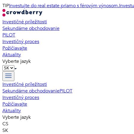
TIP
Investujte do real estate priamo s férovým výnosom.
Invest
Investičné príležitosti
Sekundárne obchodovanie
PILOT
Investičný proces
Požičiavajte
Aktuality
Vyberte jazyk
Investičné príležitosti
Sekundárne obchodovanie
PILOT
Investičný proces
Požičiavajte
Aktuality
Vyberte jazyk
CS
SK