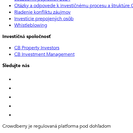
Otázky a odpovede k investičnému procesu a štruktúre
Riadenie konfliktu záujmov
Investície prepojených osôb
Whistleblowing
Investičná spoločnosť
CB Property Investors
CB Investment Management
Sledujte nás
Crowdberry je regulovaná platforma pod dohľadom