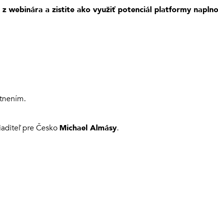
 webinára a zistite ako využiť potenciál platformy naplno
stnením.
riaditeľ pre Česko
Michael Almásy
.