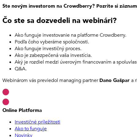
Ste novým investorom na Crowdberry? Pozrite si záznam z
Čo ste sa dozvedeli na webinári?
Ako funguje investovanie na platforme Crowdberry.
Podľa čoho vyberáme spoločnosti.
Ako funguje investičný proces.
Ako je zabezpečená vaša investícia.
Aký je rozdiel medzi úverovým financovaním a spoluvla
Q&A.
Webinárom vás previedol managing partner
Dano Gašpar
a 
Online Platforma
Investičné príležitosti
Ako to funguje
Novinky