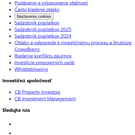
Podávanie a vybavovanie sťažností
Často kladené otázky
Nastavenia cookies
Sadzobník poplatkov
Sadzobník poplatkov 2025
Sadzobník poplatkov 2024
Otázky a odpovede k investičnému procesu a štruktúre
Crowdberry
Riadenie konfliktu záujmov
Investície prepojených osôb
Whistleblowing
Investičná spoločnosť
CB Property Investors
CB Investment Management
Sledujte nás