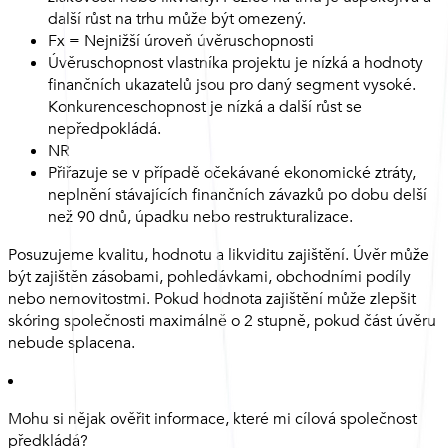
další růst na trhu může být omezený.
Fx = Nejnižší úroveň úvěruschopnosti
Úvěruschopnost vlastníka projektu je nízká a hodnoty
finančních ukazatelů jsou pro daný segment vysoké.
Konkurenceschopnost je nízká a další růst se
nepředpokládá.
NR
Přiřazuje se v případě očekávané ekonomické ztráty,
neplnění stávajících finančních závazků po dobu delší
než 90 dnů, úpadku nebo restrukturalizace.
Posuzujeme kvalitu, hodnotu a likviditu zajištění. Úvěr může
být zajištěn zásobami, pohledávkami, obchodními podíly
nebo nemovitostmi. Pokud hodnota zajištění může zlepšit
skóring společnosti maximálně o 2 stupně, pokud část úvěru
nebude splacena.
Mohu si nějak ověřit informace, které mi cílová společnost
předkládá?