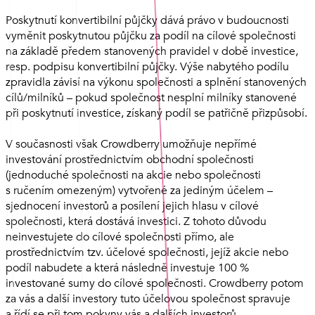
Poskytnutí konvertibilní půjčky dává právo v budoucnosti
vyměnit poskytnutou půjčku za podíl na cílové společnosti
na základě předem stanovených pravidel v době investice,
resp. podpisu konvertibilní půjčky. Výše nabytého podílu
zpravidla závisí na výkonu společnosti a splnění stanovených
cílů/milníků – pokud společnost nesplní milníky stanovené
při poskytnutí investice, získaný podíl se patřičně přizpůsobí.
V současnosti však Crowdberry umožňuje nepřímé
investování prostřednictvím obchodní společnosti
(jednoduché společnosti na akcie nebo společnosti
s ručením omezeným) vytvořené za jediným účelem –
sjednocení investorů a posílení jejich hlasu v cílové
společnosti, která dostává investici. Z tohoto důvodu
neinvestujete do cílové společnosti přímo, ale
prostřednictvím tzv. účelové společnosti, jejíž akcie nebo
podíl nabudete a která následně investuje 100 %
investované sumy do cílové společnosti. Crowdberry potom
za vás a další investory tuto účelovou společnost spravuje
a řídí se při tom pokyny vás a dalších investorů.