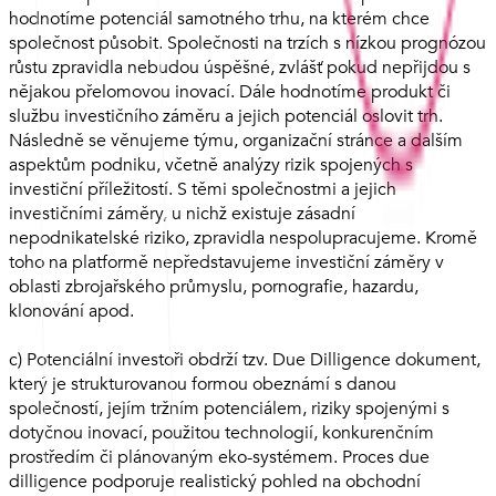
hodnotíme potenciál samotného trhu, na kterém chce
společnost působit. Společnosti na trzích s nízkou prognózou
růstu zpravidla nebudou úspěšné, zvlášť pokud nepřijdou s
nějakou přelomovou inovací. Dále hodnotíme produkt či
službu investičního záměru a jejich potenciál oslovit trh.
Následně se věnujeme týmu, organizační stránce a dalším
aspektům podniku, včetně analýzy rizik spojených s
investiční příležitostí. S těmi společnostmi a jejich
investičními záměry, u nichž existuje zásadní
nepodnikatelské riziko, zpravidla nespolupracujeme. Kromě
toho na platformě nepředstavujeme investiční záměry v
oblasti zbrojařského průmyslu, pornografie, hazardu,
klonování apod.
c) Potenciální investoři obdrží tzv. Due Dilligence dokument,
který je strukturovanou formou obeznámí s danou
společností, jejím tržním potenciálem, riziky spojenými s
dotyčnou inovací, použitou technologií, konkurenčním
prostředím či plánovaným eko-systémem. Proces due
dilligence podporuje realistický pohled na obchodní