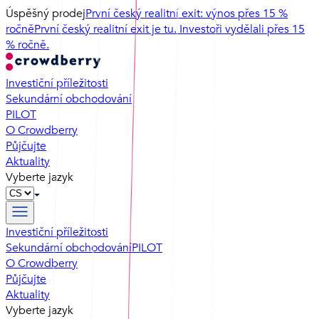
Úspěšný prodej
První český realitní exit: výnos přes 15 %
ročně
První český realitní exit je tu. Investoři vydělali přes 15
% ročně.
Investiční příležitosti
Sekundární obchodování
PILOT
O Crowdberry
Půjčujte
Aktuality
Vyberte jazyk
Investiční příležitosti
Sekundární obchodování
PILOT
O Crowdberry
Půjčujte
Aktuality
Vyberte jazyk