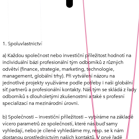
1. Spoluvlastnictví
a) Každou společnost nebo investiční příležitost hodnotí na
individuální bázi profesionální tým odborníků z různých
odvětví (finance, strategie, marketing, technologie,
management, globální trhy). Při vytváření názoru na
jednotlivé projekty využíváme podle potřeby i naši globální
síť partnerů a profesionální kontakty. Náš tým se skládá z řady
odborníků s dlouholetými zkušenostmi a také s profesní
specializací na mezinárodní úrovni.
b) Společnosti – investiční příležitosti – vybíráme na základě
vícero parametrů ze společností, které nás buď samy
vyhledají, nebo je cíleně vyhledáme my, resp. se k nám
dostanou prostřednictvím našich kontaktů. V prvé řadě