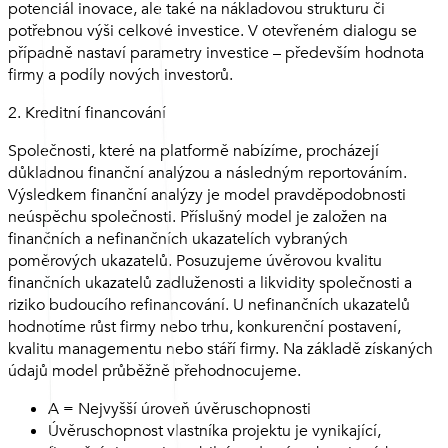
potenciál inovace, ale také na nákladovou strukturu či
potřebnou výši celkové investice. V otevřeném dialogu se
případně nastaví parametry investice – především hodnota
firmy a podíly nových investorů.
2. Kreditní financování
Společnosti, které na platformě nabízíme, procházejí
důkladnou finanční analýzou a následným reportováním.
Výsledkem finanční analýzy je model pravděpodobnosti
neúspěchu společnosti. Příslušný model je založen na
finančních a nefinančních ukazatelích vybraných
poměrových ukazatelů. Posuzujeme úvěrovou kvalitu
finančních ukazatelů zadluženosti a likvidity společnosti a
riziko budoucího refinancování. U nefinančních ukazatelů
hodnotíme růst firmy nebo trhu, konkurenční postavení,
kvalitu managementu nebo stáří firmy. Na základě získaných
údajů model průběžně přehodnocujeme.
A = Nejvyšší úroveň úvěruschopnosti
Úvěruschopnost vlastníka projektu je vynikající,