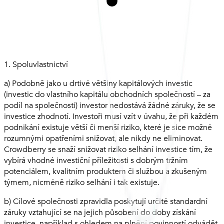
1. Spoluvlastnictví
a) Podobně jako u drtivé většiny kapitálových investic
(investic do vlastního kapitálu obchodních společností – za
podíl na společnosti) investor nedostává žádné záruky, že se
investice zhodnotí. Investoři musí vzít v úvahu, že při každém
podnikání existuje větší či menší riziko, které je sice možné
rozumnými opatřeními snižovat, ale nikdy ne eliminovat.
Crowdberry se snaží snižovat riziko selhání investice tím, že
vybírá vhodné investiční příležitosti s dobrým tržním
potenciálem, kvalitním produktem či službou a zkušeným
týmem, nicméně riziko selhání i tak existuje.
b) Cílové společnosti zpravidla poskytují určité standardní
záruky vztahující se na jejich působení do doby získání
investice, například s ohledem na plnění povinností odvádět