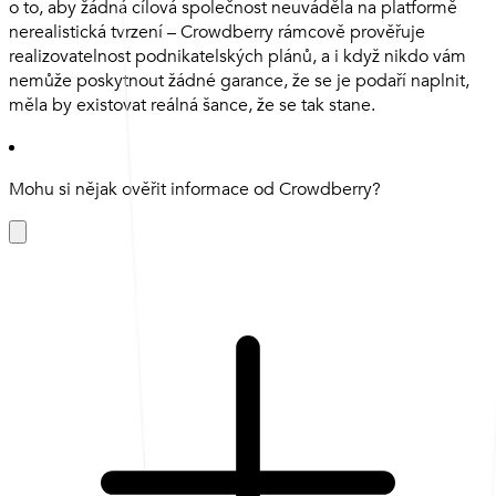
o to, aby žádná cílová společnost neuváděla na platformě
nerealistická tvrzení – Crowdberry rámcově prověřuje
realizovatelnost podnikatelských plánů, a i když nikdo vám
nemůže poskytnout žádné garance, že se je podaří naplnit,
měla by existovat reálná šance, že se tak stane.
Mohu si nějak ověřit informace od Crowdberry?