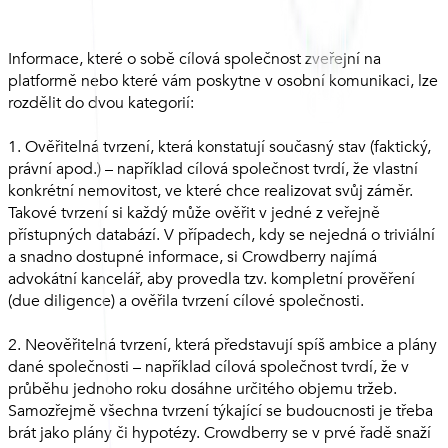
Informace, které o sobě cílová společnost zveřejní na
platformě nebo které vám poskytne v osobní komunikaci, lze
rozdělit do dvou kategorií:
1. Ověřitelná tvrzení, která konstatují současný stav (faktický,
právní apod.) – například cílová společnost tvrdí, že vlastní
konkrétní nemovitost, ve které chce realizovat svůj záměr.
Takové tvrzení si každý může ověřit v jedné z veřejně
přístupných databází. V případech, kdy se nejedná o triviální
a snadno dostupné informace, si Crowdberry najímá
advokátní kancelář, aby provedla tzv. kompletní prověření
(due diligence) a ověřila tvrzení cílové společnosti.
2. Neověřitelná tvrzení, která představují spíš ambice a plány
dané společnosti – například cílová společnost tvrdí, že v
průběhu jednoho roku dosáhne určitého objemu tržeb.
Samozřejmě všechna tvrzení týkající se budoucnosti je třeba
brát jako plány či hypotézy. Crowdberry se v prvé řadě snaží