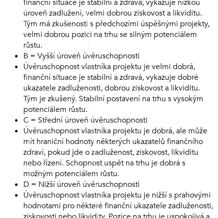
finanční situace je stabilní a zdravá, vykazuje nízkou
úroveň zadlužení, velmi dobrou ziskovost a likviditu.
Tým má zkušenosti s předchozími úspěšnými projekty,
velmi dobrou pozici na trhu se silným potenciálem
růstu.
B = Vyšší úroveň úvěruschopnosti
Úvěruschopnost vlastníka projektu je velmi dobrá,
finanční situace je stabilní a zdravá, vykazuje dobré
ukazatele zadluženosti, dobrou ziskovost a likviditu.
Tým je zkušený. Stabilní postavení na trhu s vysokým
potenciálem růstu.
C = Střední úroveň úvěruschopnosti
Úvěruschopnost vlastníka projektu je dobrá, ale může
mít hraniční hodnoty některých ukazatelů finančního
zdraví, pokud jde o zadluženost, ziskovost, likviditu
nebo řízení. Schopnost uspět na trhu je dobrá s
možným potenciálem růstu.
D = Nižší úroveň úvěruschopnosti
Úvěruschopnost vlastníka projektu je nižší s prahovými
hodnotami pro některé finanční ukazatele zadluženosti,
ziskovosti nebo likvidity. Pozice na trhu je uspokojivá a