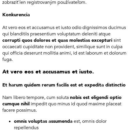
zobraziť len registrovaným používateľom.
Konkurencia
At vero eos et accusamus et iusto odio dignissimos ducimus
qui blanditiis praesentium voluptatum deleniti atque
corrupti quos dolores et quas molestias excepturi
sint
occaecati cupiditate non provident, similique sunt in culpa
qui officia deserunt mollitia animi, id est laborum et dolorum
fuga.
At vero eos et accusamus et iusto.
Et harum quidem rerum facilis est et expedita distinctio
Nam libero tempore, cum soluta
nobis est eligendi optio
cumque nihil
impedit quo minus id quod maxime placeat
facere possimus.
omnis voluptas assumenda
est, omnis dolor
repellendus