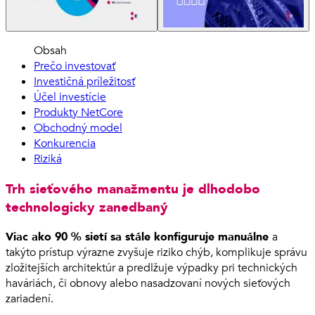
Obsah
Prečo investovať
Investičná príležitosť
Účel investície
Produkty NetCore
Obchodný model
Konkurencia
Riziká
Trh sieťového manažmentu je dlhodobo
technologicky zanedbaný
Viac ako 90 % sietí sa stále konfiguruje manuálne
a
takýto prístup výrazne zvyšuje riziko chýb, komplikuje správu
zložitejších architektúr a predlžuje výpadky pri technických
haváriách, či obnovy alebo nasadzovaní nových sieťových
zariadení.