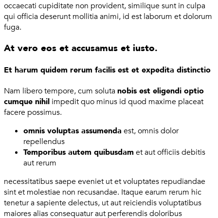
occaecati cupiditate non provident, similique sunt in culpa
qui officia deserunt mollitia animi, id est laborum et dolorum
fuga.
At vero eos et accusamus et iusto.
Et harum quidem rerum facilis est et expedita distinctio
Nam libero tempore, cum soluta
nobis est eligendi optio
cumque nihil
impedit quo minus id quod maxime placeat
facere possimus.
omnis voluptas assumenda
est, omnis dolor
repellendus
Temporibus autem quibusdam
et aut officiis debitis
aut rerum
necessitatibus saepe eveniet ut et voluptates repudiandae
sint et molestiae non recusandae. Itaque earum rerum hic
tenetur a sapiente delectus, ut aut reiciendis voluptatibus
maiores alias consequatur aut perferendis doloribus