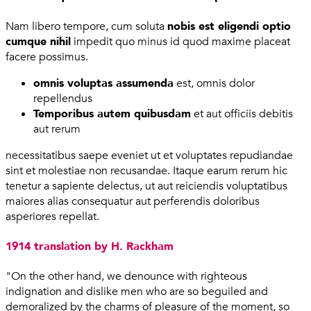
Nam libero tempore, cum soluta
nobis est eligendi optio
cumque nihil
impedit quo minus id quod maxime placeat
facere possimus.
omnis voluptas assumenda
est, omnis dolor
repellendus
Temporibus autem quibusdam
et aut officiis debitis
aut rerum
necessitatibus saepe eveniet ut et voluptates repudiandae
sint et molestiae non recusandae. Itaque earum rerum hic
tenetur a sapiente delectus, ut aut reiciendis voluptatibus
maiores alias consequatur aut perferendis doloribus
asperiores repellat.
1914 translation by H. Rackham
"On the other hand, we denounce with righteous
indignation and dislike men who are so beguiled and
demoralized by the charms of pleasure of the moment, so