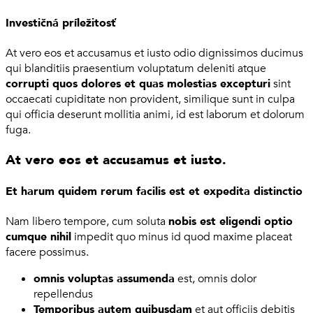
Investičná príležitosť
At vero eos et accusamus et iusto odio dignissimos ducimus
qui blanditiis praesentium voluptatum deleniti atque
corrupti quos dolores et quas molestias excepturi
sint
occaecati cupiditate non provident, similique sunt in culpa
qui officia deserunt mollitia animi, id est laborum et dolorum
fuga.
At vero eos et accusamus et iusto.
Et harum quidem rerum facilis est et expedita distinctio
Nam libero tempore, cum soluta
nobis est eligendi optio
cumque nihil
impedit quo minus id quod maxime placeat
facere possimus.
omnis voluptas assumenda
est, omnis dolor
repellendus
Temporibus autem quibusdam
et aut officiis debitis