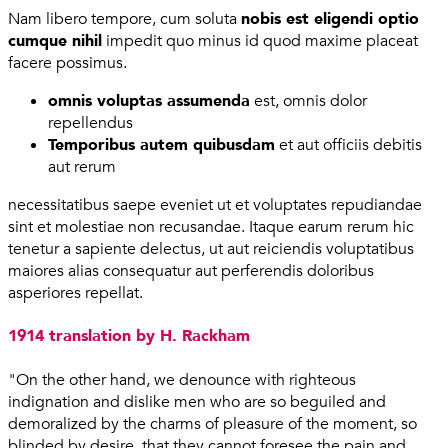
Nam libero tempore, cum soluta
nobis est eligendi optio
cumque nihil
impedit quo minus id quod maxime placeat
facere possimus.
omnis voluptas assumenda
est, omnis dolor
repellendus
Temporibus autem quibusdam
et aut officiis debitis
aut rerum
necessitatibus saepe eveniet ut et voluptates repudiandae
sint et molestiae non recusandae. Itaque earum rerum hic
tenetur a sapiente delectus, ut aut reiciendis voluptatibus
maiores alias consequatur aut perferendis doloribus
asperiores repellat.
1914 translation by H. Rackham
"On the other hand, we denounce with righteous
indignation and dislike men who are so beguiled and
demoralized by the charms of pleasure of the moment, so
blinded by desire, that they cannot foresee the pain and