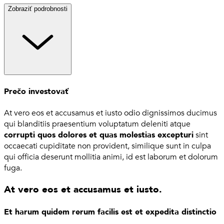
Zobraziť podrobnosti
Prečo investovať
At vero eos et accusamus et iusto odio dignissimos ducimus
qui blanditiis praesentium voluptatum deleniti atque
corrupti quos dolores et quas molestias excepturi
sint
occaecati cupiditate non provident, similique sunt in culpa
qui officia deserunt mollitia animi, id est laborum et dolorum
fuga.
At vero eos et accusamus et iusto.
Et harum quidem rerum facilis est et expedita distinctio