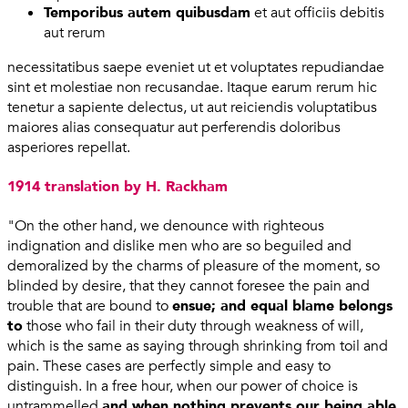
Temporibus autem quibusdam
et aut officiis debitis
aut rerum
necessitatibus saepe eveniet ut et voluptates repudiandae
sint et molestiae non recusandae. Itaque earum rerum hic
tenetur a sapiente delectus, ut aut reiciendis voluptatibus
maiores alias consequatur aut perferendis doloribus
asperiores repellat.
1914 translation by H. Rackham
"On the other hand, we denounce with righteous
indignation and dislike men who are so beguiled and
demoralized by the charms of pleasure of the moment, so
blinded by desire, that they cannot foresee the pain and
trouble that are bound to
ensue; and equal blame belongs
to
those who fail in their duty through weakness of will,
which is the same as saying through shrinking from toil and
pain. These cases are perfectly simple and easy to
distinguish. In a free hour, when our power of choice is
untrammelled
and when nothing prevents our being able