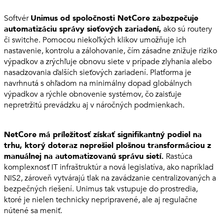
Softvér
Unimus od spoločnosti NetCore zabezpečuje
automatizáciu správy sieťových zariadení,
ako sú routery
či switche. Pomocou niekoľkých klikov umožňuje ich
nastavenie, kontrolu a zálohovanie, čím zásadne znižuje riziko
výpadkov a zrýchľuje obnovu siete v prípade zlyhania alebo
nasadzovania ďalších sieťových zariadení. Platforma je
navrhnutá s ohľadom na minimálny dopad globálnych
výpadkov a rýchle obnovenie systémov, čo zaisťuje
nepretržitú prevádzku aj v náročných podmienkach.
NetCore má príležitosť získať signifikantný podiel na
trhu, ktorý doteraz neprešiel plošnou transformáciou z
manuálnej na automatizovanú správu sietí.
Rastúca
komplexnosť IT infraštruktúr a nová legislatíva, ako napríklad
NIS2, zároveň vytvárajú tlak na zavádzanie centralizovaných a
bezpečných riešení. Unimus tak vstupuje do prostredia,
ktoré je nielen technicky nepripravené, ale aj regulačne
nútené sa meniť.