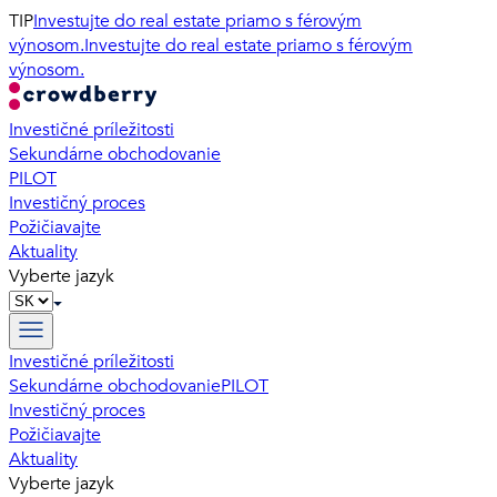
TIP
Investujte do real estate priamo s férovým
výnosom.
Investujte do real estate priamo s férovým
výnosom.
Investičné príležitosti
Sekundárne obchodovanie
PILOT
Investičný proces
Požičiavajte
Aktuality
Vyberte jazyk
Investičné príležitosti
Sekundárne obchodovanie
PILOT
Investičný proces
Požičiavajte
Aktuality
Vyberte jazyk