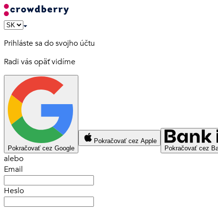
Prihláste sa do svojho účtu
Radi vás opäť vidíme
Pokračovať cez Apple
Pokračovať cez Google
Pokračovať cez Ba
alebo
Email
Heslo