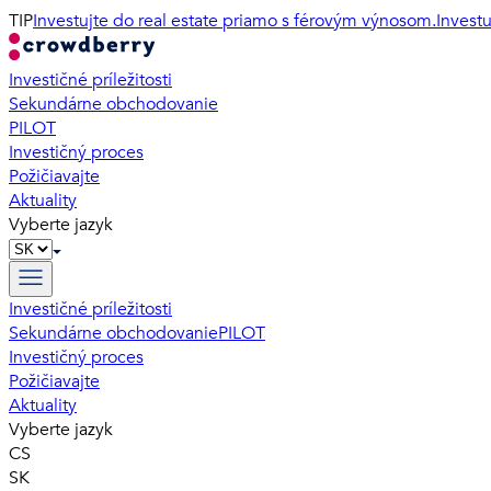
TIP
Investujte do real estate priamo s férovým výnosom.
Invest
Investičné príležitosti
Sekundárne obchodovanie
PILOT
Investičný proces
Požičiavajte
Aktuality
Vyberte jazyk
Investičné príležitosti
Sekundárne obchodovanie
PILOT
Investičný proces
Požičiavajte
Aktuality
Vyberte jazyk
CS
SK