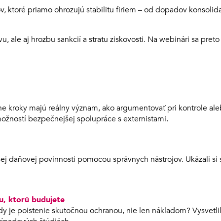
v, ktoré priamo ohrozujú stabilitu firiem – od dopadov konsolid
, ale aj hrozbu sankcií a stratu ziskovosti. Na webinári sa pret
ne kroky majú reálny význam, ako argumentovať pri kontrole alebo
možností bezpečnejšej spolupráce s externistami.
ej daňovej povinnosti pomocou správnych nástrojov. Ukázali si s
mu, ktorú budujete
kedy je poistenie skutočnou ochranou, nie len nákladom? Vysvetlil