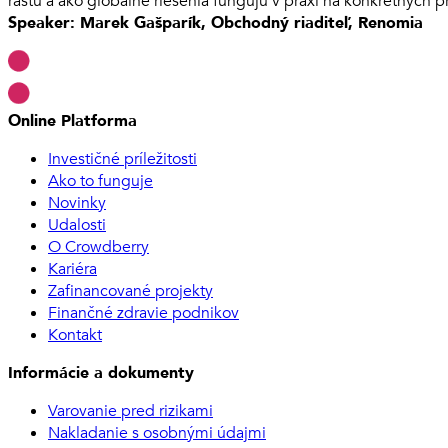
rastu a ako globálne riešenia fungujú v praxi na konkrétnych 
Speaker: Marek Gašparík, Obchodný riaditeľ, Renomia
Online Platforma
Investičné príležitosti
Ako to funguje
Novinky
Udalosti
O Crowdberry
Kariéra
Zafinancované projekty
Finančné zdravie podnikov
Kontakt
Informácie a dokumenty
Varovanie pred rizikami
Nakladanie s osobnými údajmi