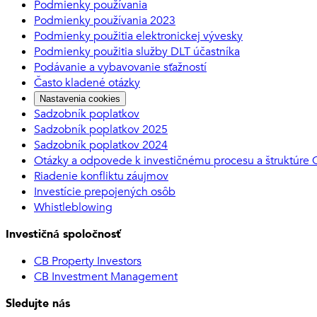
Podmienky používania
Podmienky používania 2023
Podmienky použitia elektronickej vývesky
Podmienky použitia služby DLT účastníka
Podávanie a vybavovanie sťažností
Často kladené otázky
Nastavenia cookies
Sadzobník poplatkov
Sadzobník poplatkov 2025
Sadzobník poplatkov 2024
Otázky a odpovede k investičnému procesu a štruktúre
Riadenie konfliktu záujmov
Investície prepojených osôb
Whistleblowing
Investičná spoločnosť
CB Property Investors
CB Investment Management
Sledujte nás