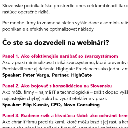
Slovenské podnikateľské prostredie dnes čelí kombinácii tlako
rastúce operačné riziká.
Pre mnohé firmy to znamená nielen vyššie dane a administratívu
podnikanie a efektívne optimalizovať náklady.
Čo ste sa dozvedeli na webinári?
Panel 1. Ako efektívnejšie narábať so švarcsystémom
Ako v praxi minimalizovať riziká švarcsystému, ktoré preventív
Predstavili sme aj riešenie Highgate Freelancers ako jednu z 
Speaker: Peter Varga, Partner, HighGate
Panel 2. Ako bojovať s konsolidáciou na Slovensku
Ako môžu firmy – najmä IT a technologické – znížiť dopad vyšš
najčastejšie chyby) a ako ho využiť efektívne v praxi.
Speaker: Filip Kasnár, CEO, Novo Consulting
Panel 3. Riadenie rizík a likvidácia škôd: ako ochrániť fir
Ako chrániť firmu pred rizikami, ktoré môžu brzdiť jej rast, a 