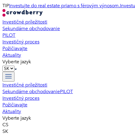
TIP
Investujte do real estate priamo s férovým výnosom.
Invest
Investičné príležitosti
Sekundárne obchodovanie
PILOT
Investičný proces
Požičiavajte
Aktuality
Vyberte jazyk
Investičné príležitosti
Sekundárne obchodovanie
PILOT
Investičný proces
Požičiavajte
Aktuality
Vyberte jazyk
CS
SK