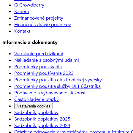
O Crowdberry
Kariéra
Zafinancované projekty
Finančné zdravie podnikov
Kontakt
Informácie a dokumenty
Varovanie pred rizikami
Nakladanie s osobnými údajmi
Podmienky používania
Podmienky používania 2023
Podmienky použitia elektronickej vývesky
Podmienky použitia služby DLT účastníka
Podávanie a vybavovanie sťažností
Často kladené otázky
Nastavenia cookies
Sadzobník poplatkov
Sadzobník poplatkov 2025
Sadzobník poplatkov 2024
Otázky a odpovede k investičnému procesu a štruktúre