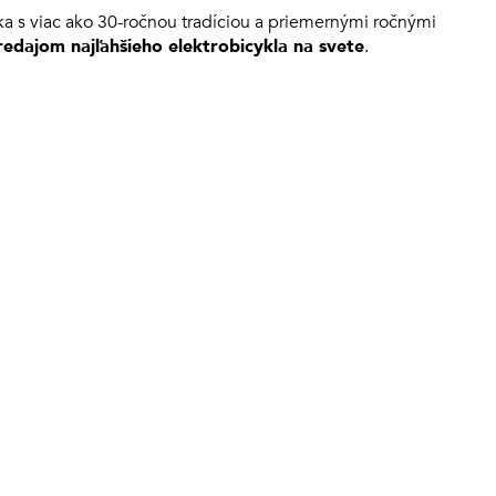
ka s viac ako 30-ročnou tradíciou a priemernými ročnými
redajom najľahšieho elektrobicykla na svete
.