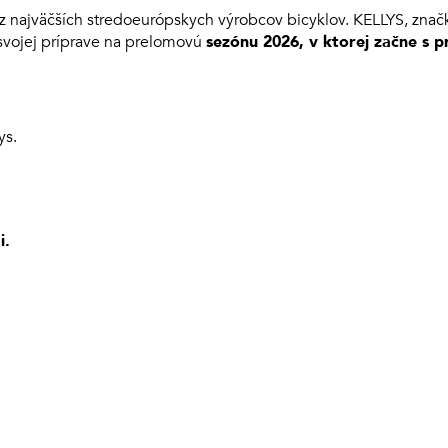
 z najväčších stredoeurópskych výrobcov bicyklov. KELLYS, znač
 svojej príprave na prelomovú
sezónu 2026, v ktorej začne s p
ys.
i.