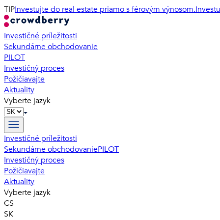
TIP
Investujte do real estate priamo s férovým výnosom.
Invest
Investičné príležitosti
Sekundárne obchodovanie
PILOT
Investičný proces
Požičiavajte
Aktuality
Vyberte jazyk
Investičné príležitosti
Sekundárne obchodovanie
PILOT
Investičný proces
Požičiavajte
Aktuality
Vyberte jazyk
CS
SK