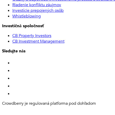
Riadenie konfliktu záujmov
Investície prepojených osôb
Whistleblowing
Investičná spoločnosť
CB Property Investors
CB Investment Management
Sledujte nás
Crowdberry je regulovaná platforma pod dohľadom