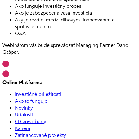
Ako funguje investičný proces
Ako je zabezpečená vaša investícia
Aký je rozdiel medzi dlhovým financovaním a
spoluvlastnením
Q&A
Webinárom vás bude sprevádzať Managing Partner Dano
Gašpar.
Online Platforma
Investičné príležitosti
Ako to funguje
Novinky
Udalosti
O Crowdberry
Kariéra
Zafinancované projekty