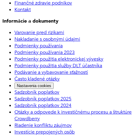
Finančné zdravie podnikov
Kontakt
Informácie a dokumenty
Varovanie pred rizikami
Nakladanie s osobnými údajmi
Podmienky používania
Podmienky používania 2023
Podmienky použitia elektronickej vývesky
Podmienky použitia služby DLT účastníka
Podávanie a vybavovanie sťažností
Často kladené otázky
Nastavenia cookies
Sadzobník poplatkov
Sadzobník poplatkov 2025
Sadzobník poplatkov 2024
Otázky a odpovede k investičnému procesu a štruktúre
Crowdberry
Riadenie konfliktu záujmov
Investície prepojených osôb