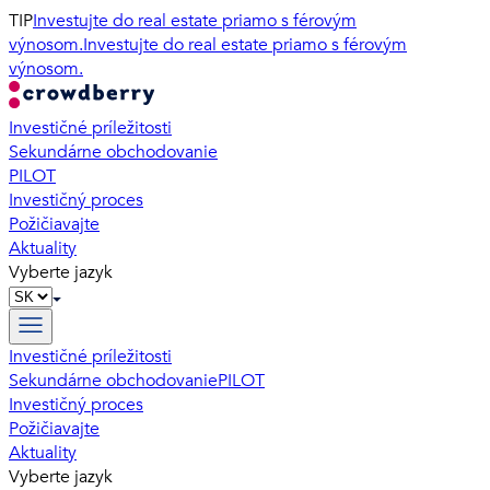
TIP
Investujte do real estate priamo s férovým
výnosom.
Investujte do real estate priamo s férovým
výnosom.
Investičné príležitosti
Sekundárne obchodovanie
PILOT
Investičný proces
Požičiavajte
Aktuality
Vyberte jazyk
Investičné príležitosti
Sekundárne obchodovanie
PILOT
Investičný proces
Požičiavajte
Aktuality
Vyberte jazyk