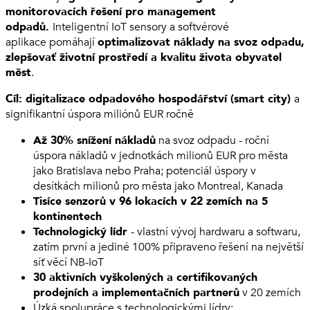
monitorovacích řešení pro management
odpadů.
Inteligentní IoT sensory a softvérové
aplikace pomáhají
optimalizovat náklady na svoz odpadu,
zlepšovať životní prostředí a kvalitu života obyvatel
měst
.
Cíl: digitalizace odpadového hospodářství (smart city)
a
signifikantní úspora miliónů EUR ročně
Až 30% snížení nákladů
na svoz odpadu - roční
úspora nákladů v jednotkách milionů EUR pro města
jako Bratislava nebo Praha; potenciál úspory v
desítkách milionů pro města jako Montreal, Kanada
Tisíce senzorů v 96 lokacích v 22 zemích na 5
kontinentech
Technologický lídr
- vlastní vývoj hardwaru a softwaru,
zatím první a jediné 100% připraveno řešení na největší
síť věcí NB-IoT
30 aktivních vyškolených a certifikovaných
prodejních a implementačních partnerů
v 20 zemích
Úzká spolupráce s technologickými lídry: