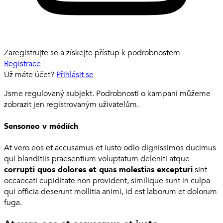
Zaregistrujte se a získejte přístup k podrobnostem
Registrace
Už máte účet?
Přihlásit se
Jsme regulovaný subjekt. Podrobnosti o kampani můžeme
zobrazit jen registrovaným uživatelům.
Sensoneo v médiích
At vero eos et accusamus et iusto odio dignissimos ducimus
qui blanditiis praesentium voluptatum deleniti atque
corrupti quos dolores et quas molestias excepturi
sint
occaecati cupiditate non provident, similique sunt in culpa
qui officia deserunt mollitia animi, id est laborum et dolorum
fuga.