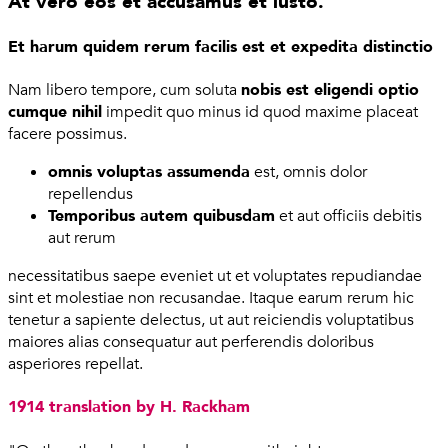
At vero eos et accusamus et iusto.
Et harum quidem rerum facilis est et expedita distinctio
Nam libero tempore, cum soluta
nobis est eligendi optio
cumque nihil
impedit quo minus id quod maxime placeat
facere possimus.
omnis voluptas assumenda
est, omnis dolor
repellendus
Temporibus autem quibusdam
et aut officiis debitis
aut rerum
necessitatibus saepe eveniet ut et voluptates repudiandae
sint et molestiae non recusandae. Itaque earum rerum hic
tenetur a sapiente delectus, ut aut reiciendis voluptatibus
maiores alias consequatur aut perferendis doloribus
asperiores repellat.
1914 translation by H. Rackham