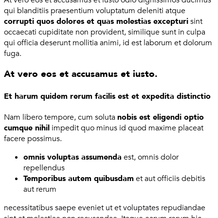
qui blanditiis praesentium voluptatum deleniti atque
corrupti quos dolores et quas molestias excepturi
sint
occaecati cupiditate non provident, similique sunt in culpa
qui officia deserunt mollitia animi, id est laborum et dolorum
fuga.
At vero eos et accusamus et iusto.
Et harum quidem rerum facilis est et expedita distinctio
Nam libero tempore, cum soluta
nobis est eligendi optio
cumque nihil
impedit quo minus id quod maxime placeat
facere possimus.
omnis voluptas assumenda
est, omnis dolor
repellendus
Temporibus autem quibusdam
et aut officiis debitis
aut rerum
necessitatibus saepe eveniet ut et voluptates repudiandae