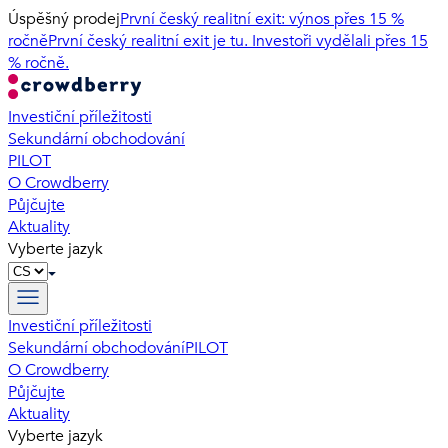
Úspěšný prodej
První český realitní exit: výnos přes 15 %
ročně
První český realitní exit je tu. Investoři vydělali přes 15
% ročně.
Investiční příležitosti
Sekundární obchodování
PILOT
O Crowdberry
Půjčujte
Aktuality
Vyberte jazyk
Investiční příležitosti
Sekundární obchodování
PILOT
O Crowdberry
Půjčujte
Aktuality
Vyberte jazyk