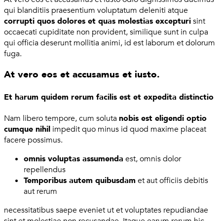
qui blanditiis praesentium voluptatum deleniti atque
corrupti quos dolores et quas molestias excepturi
sint
occaecati cupiditate non provident, similique sunt in culpa
qui officia deserunt mollitia animi, id est laborum et dolorum
fuga.
At vero eos et accusamus et iusto.
Et harum quidem rerum facilis est et expedita distinctio
Nam libero tempore, cum soluta
nobis est eligendi optio
cumque nihil
impedit quo minus id quod maxime placeat
facere possimus.
omnis voluptas assumenda
est, omnis dolor
repellendus
Temporibus autem quibusdam
et aut officiis debitis
aut rerum
necessitatibus saepe eveniet ut et voluptates repudiandae
sint et molestiae non recusandae. Itaque earum rerum hic