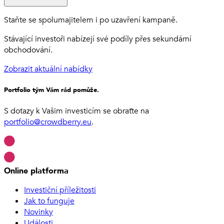
Staňte se spolumajitelem i po uzavření kampaně.
Stávající investoři nabízejí své podíly přes sekundární
obchodování.
Zobrazit aktuální nabídky
Portfolio tým Vám rád pomůže.
S dotazy k Vašim investicím se obraťte na
portfolio@crowdberry.eu
.
Online platforma
Investiční příležitosti
Jak to funguje
Novinky
Události