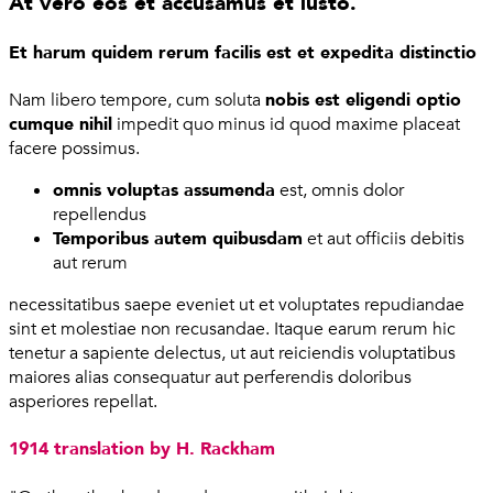
At vero eos et accusamus et iusto.
Et harum quidem rerum facilis est et expedita distinctio
Nam libero tempore, cum soluta
nobis est eligendi optio
cumque nihil
impedit quo minus id quod maxime placeat
facere possimus.
omnis voluptas assumenda
est, omnis dolor
repellendus
Temporibus autem quibusdam
et aut officiis debitis
aut rerum
necessitatibus saepe eveniet ut et voluptates repudiandae
sint et molestiae non recusandae. Itaque earum rerum hic
tenetur a sapiente delectus, ut aut reiciendis voluptatibus
maiores alias consequatur aut perferendis doloribus
asperiores repellat.
1914 translation by H. Rackham