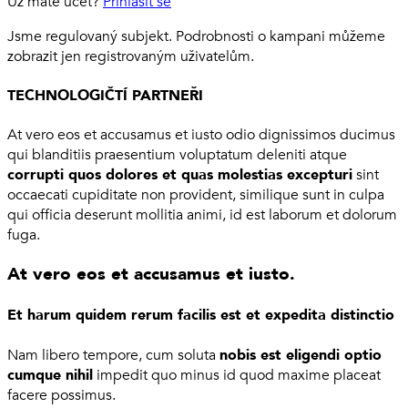
Už máte účet?
Přihlásit se
Jsme regulovaný subjekt. Podrobnosti o kampani můžeme
zobrazit jen registrovaným uživatelům.
TECHNOLOGIČTÍ PARTNEŘI
At vero eos et accusamus et iusto odio dignissimos ducimus
qui blanditiis praesentium voluptatum deleniti atque
corrupti quos dolores et quas molestias excepturi
sint
occaecati cupiditate non provident, similique sunt in culpa
qui officia deserunt mollitia animi, id est laborum et dolorum
fuga.
At vero eos et accusamus et iusto.
Et harum quidem rerum facilis est et expedita distinctio
Nam libero tempore, cum soluta
nobis est eligendi optio
cumque nihil
impedit quo minus id quod maxime placeat
facere possimus.