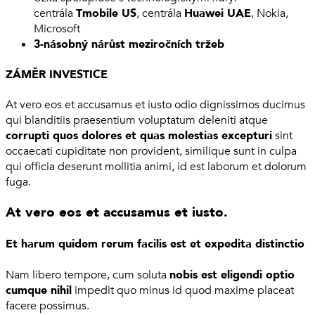
centrála
Tmobile US
, centrála
Huawei UAE
, Nokia,
Microsoft
3-násobný nárůst meziročních tržeb
ZÁMĚR INVESTICE
At vero eos et accusamus et iusto odio dignissimos ducimus
qui blanditiis praesentium voluptatum deleniti atque
corrupti quos dolores et quas molestias excepturi
sint
occaecati cupiditate non provident, similique sunt in culpa
qui officia deserunt mollitia animi, id est laborum et dolorum
fuga.
At vero eos et accusamus et iusto.
Et harum quidem rerum facilis est et expedita distinctio
Nam libero tempore, cum soluta
nobis est eligendi optio
cumque nihil
impedit quo minus id quod maxime placeat
facere possimus.