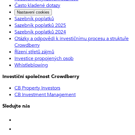
Často kladené dotazy
Nastavení cookies
Sazebník poplatků
Sazebník poplatků 2025
Sazebník poplatků 2024
Otázky a odpovědi k investičnímu procesu a struktuře
Crowdberry
Řízení střetů zájmů
Investice propojených osob
Whistleblowing
Investiční společnost Crowdberry
CB Property Investors
CB Investment Management
Sledujte nás