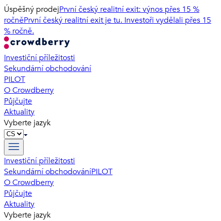
Úspěšný prodej
První český realitní exit: výnos přes 15 %
ročně
První český realitní exit je tu. Investoři vydělali přes 15
% ročně.
Investiční příležitosti
Sekundární obchodování
PILOT
O Crowdberry
Půjčujte
Aktuality
Vyberte jazyk
Investiční příležitosti
Sekundární obchodování
PILOT
O Crowdberry
Půjčujte
Aktuality
Vyberte jazyk