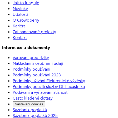
Jak to funguje
Novinky
Události
O Crowdberry
Kariéra
Zafinancované projekty
Kontakt
Informace a dokumenty
Varování před riziky
Nakládání s osobními údaji
Podmínky používání
Podmínky používání 2023
Podmínky užívání Elektronické vývěsky
Podmínky použití služby DLT účastníka
Podávaní a vyřizování stížností
Často kladené dotazy
Nastavení cookies
Sazebník poplatků
Sazebník poplatků 2025