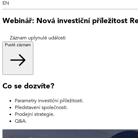
EN
Webinář: Nová investiční příležitost R
Záznam uplynulé události
Pustit záznam
Co se dozvíte?
Parametry investiční příležitosti.
Představení společnosti.
Prodejní strategie.
Q&A.