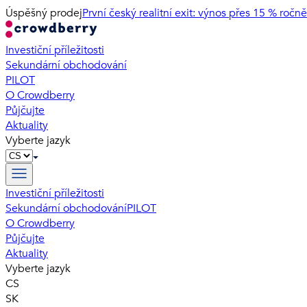
Úspěšný prodej
První český realitní exit: výnos přes 15 % ročně
Investiční příležitosti
Sekundární obchodování
PILOT
O Crowdberry
Půjčujte
Aktuality
Vyberte jazyk
Investiční příležitosti
Sekundární obchodování
PILOT
O Crowdberry
Půjčujte
Aktuality
Vyberte jazyk
CS
SK